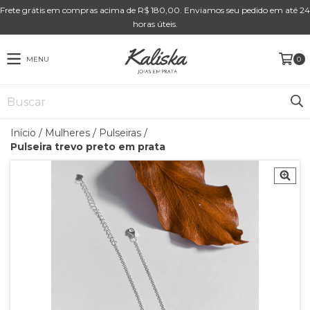
Frete grátis em compras acima de R$ 180,00. Enviamos seu pedido em até 24
horas úteis.
MENU
0
Início
/
Mulheres
/
Pulseiras
/
Pulseira trevo preto em prata