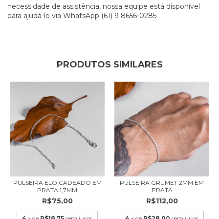
necessidade de assistência, nossa equipe está disponível
para ajudá-lo via WhatsApp (61) 9 8656-0285.
PRODUTOS SIMILARES
PULSEIRA ELO CADEADO EM
PULSEIRA GRUMET 2MM EM
PRATA 1,7MM
PRATA
R$75,00
R$112,00
4
x de
R$18,75
sem juros
4
x de
R$28,00
sem juros