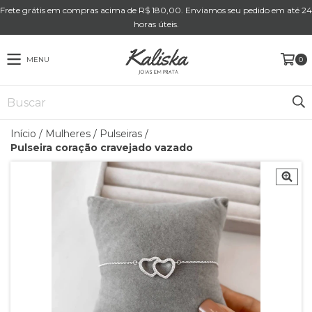
Frete grátis em compras acima de R$ 180,00. Enviamos seu pedido em até 24
horas úteis.
MENU
0
Início
/
Mulheres
/
Pulseiras
/
Pulseira coração cravejado vazado