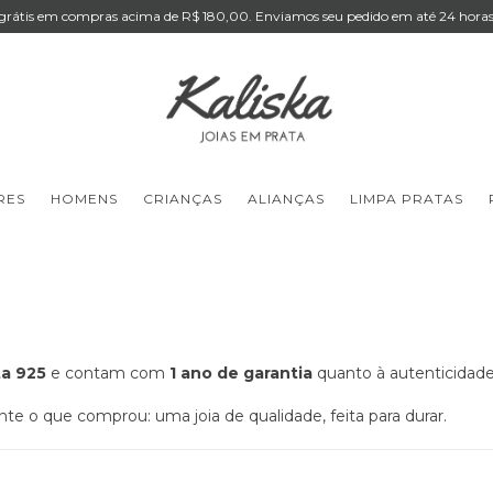
 grátis em compras acima de R$ 180,00. Enviamos seu pedido em até 24 horas 
RES
HOMENS
CRIANÇAS
ALIANÇAS
LIMPA PRATAS
ta 925
e contam com
1 ano de garantia
quanto à autenticidade 
 o que comprou: uma joia de qualidade, feita para durar.