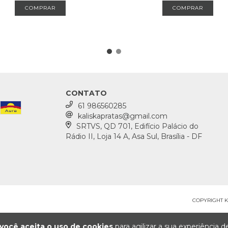
CONTATO
61 986560285
kaliskapratas@gmail.com
SRTVS, QD 701, Edifício Palácio do
Rádio II, Loja 14 A, Asa Sul, Brasília - DF
COPYRIGHT KA
você aceita o uso de cookies
para agilizar a sua experiência 