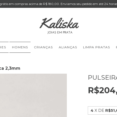
 grátis em compras acima de R$ 180,00. Enviamos seu pedido em até 24 horas 
RES
HOMENS
CRIANÇAS
ALIANÇAS
LIMPA PRATAS
oca 2,3mm
PULSEIR
R$204
4
X DE
R$51