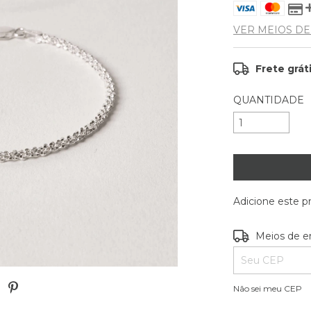
VER MEIOS D
Frete grát
QUANTIDADE
Adicione este 
Entregas para o
Meios de e
Não sei meu CEP