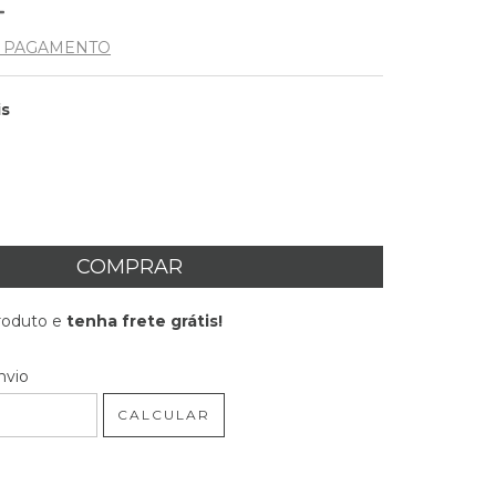
E PAGAMENTO
is
produto e
tenha frete grátis!
 CEP:
ALTERAR CEP
nvio
CALCULAR