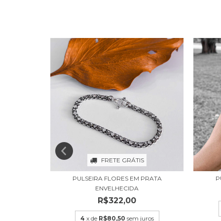
FRETE GRÁTIS
S EM PRATA
PULSEIRA FLORES EM PRATA
P
ENVELHECIDA
R$322,00
uros
4
x de
R$80,50
sem juros