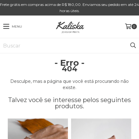
Frete grátis em compras acima de R$ 180,00. Enviamos seu pedido em até 24
horas úteis.
MENU
0
- Erro -
404
Desculpe, mas a página que você está procurando não
existe.
Talvez você se interesse pelos seguintes
produtos.