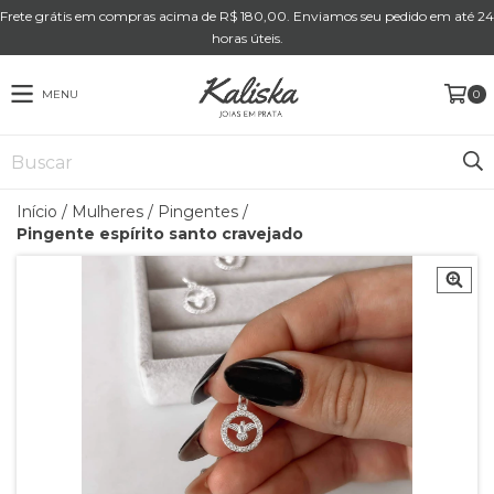
Frete grátis em compras acima de R$ 180,00. Enviamos seu pedido em até 24
horas úteis.
MENU
0
Início
/
Mulheres
/
Pingentes
/
Pingente espírito santo cravejado