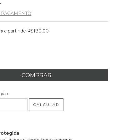
E PAGAMENTO
is
a partir de
R$180,00
 CEP:
ALTERAR CEP
nvio
CALCULAR
rotegida