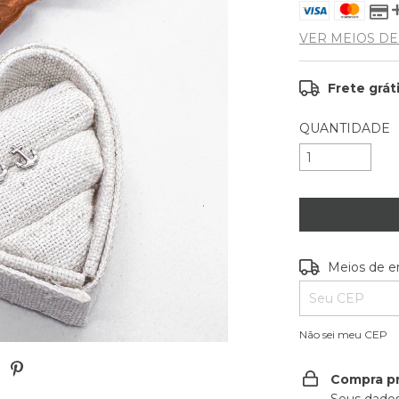
VER MEIOS D
Frete grát
QUANTIDADE
Entregas para o
Meios de e
Não sei meu CEP
Compra p