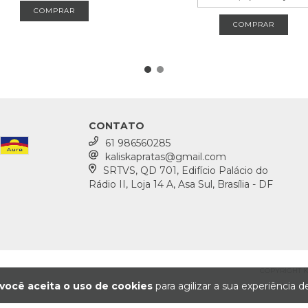
CONTATO
61 986560285
kaliskapratas@gmail.com
SRTVS, QD 701, Edifício Palácio do
Rádio II, Loja 14 A, Asa Sul, Brasília - DF
COPYRIGHT KA
você aceita o uso de cookies
para agilizar a sua experiência 