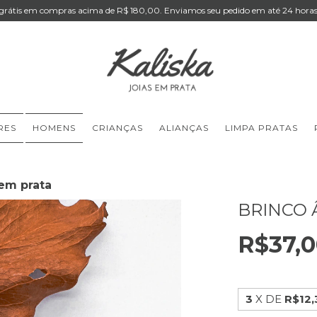
 grátis em compras acima de R$ 180,00. Enviamos seu pedido em até 24 horas 
RES
HOMENS
CRIANÇAS
ALIANÇAS
LIMPA PRATAS
em prata
BRINCO 
R$37,
3
X DE
R$12,