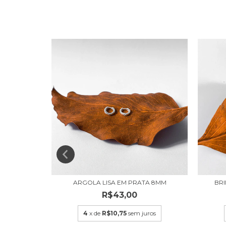
 PRATA
ARGOLA LISA EM PRATA 8MM
BR
R$43,00
uros
4
x de
R$10,75
sem juros