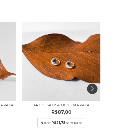
 PRATA
ARGOLSA LISA 1,1CM EM PRATA
BRIN
R$87,00
4
x de
R$21,75
sem juros
4
x