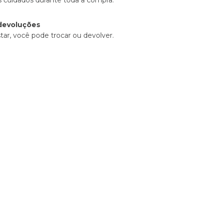
 cuidados durante toda a compra.
devoluções
tar, você pode trocar ou devolver.