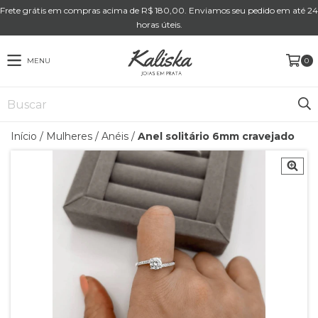
Frete grátis em compras acima de R$ 180,00. Enviamos seu pedido em até 24
horas úteis.
MENU
0
Início
/
Mulheres
/
Anéis
/
Anel solitário 6mm cravejado